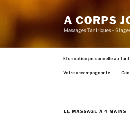
Aller
au
A CORPS J
contenu
principal
Massages Tantriques – Stag
Eformation personnelle au Tant
Votre accompagnante
Con
LE MASSAGE À 4 MAINS