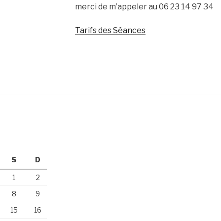
merci de m’appeler au 06 23 14 97 34
Tarifs des Séances
S
D
1
2
8
9
15
16