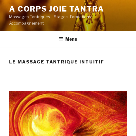
Aller
A CORPS JOIE TANTRA
au
Massages Tantriques – Stages- Formations –
contenu
Accompagnement
principal
Menu
LE MASSAGE TANTRIQUE INTUITIF